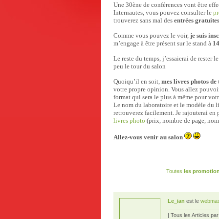
Une 30ène de conférences vont être effe
Internautes, vous pouvez consulter le
p
trouverez sans mal des
entrées gratuite
Comme vous pouvez le voir,
je suis in
m’engage à être présent sur le stand à
1
Le reste du temps, j’essaierai de rester 
peu le tour du salon
Quoiqu’il en soit,
mes livres photos de 
votre propre opinion. Vous allez pouvoir 
format qui sera le plus à même pour votr
Le nom du laboratoire et le modèle du li
retrouverez facilement. Je rajouterai en
livres photo
(prix, nombre de page, nomb
Allez-vous venir au salon
Toutes
les promotion
Le_ian
est le
webmas
| Tous les Articles pa