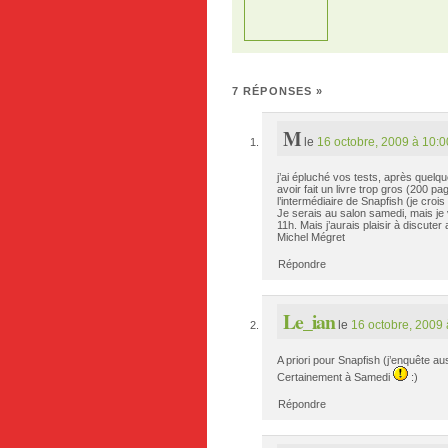
7 RÉPONSES
»
M
le
16 octobre, 2009 à 10:0
j’ai épluché vos tests, après que
avoir fait un livre trop gros (200 p
l’intermédiaire de Snapfish (je crois q
Je serais au salon samedi, mais je 
11h. Mais j’aurais plaisir à discute
Michel Mégret
Répondre
Le_ian
le
16 octobre, 2009 
A priori pour Snapfish (j’enquête au
Certainement à Samedi
:)
Répondre