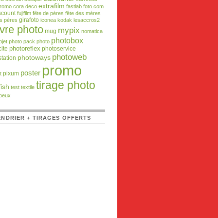
extrafilm
promo
cora
deco
fastlab
foto.com
scount
fujifilm
fête de pères
fête des mères
girafoto
es pères
iconea
kodak
lesaccros2
ivre photo
mypix
mug
nomatica
photobox
bjet photo
pack photo
ite
photoreflex
photoservice
photoweb
photoways
tation
promo
poster
pixum
t
tirage photo
ish
test
textile
oeux
NDRIER + TIRAGES OFFERTS