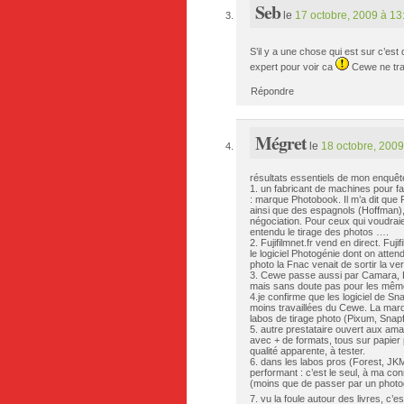
Seb
le
17 octobre, 2009 à 13
S’il y a une chose qui est sur c’est
expert pour voir ca
Cewe ne trav
Répondre
Mégret
le
18 octobre, 2009
résultats essentiels de mon enquê
1. un fabricant de machines pour fa
: marque Photobook. Il m’a dit que 
ainsi que des espagnols (Hoffman), 
négociation. Pour ceux qui voudraie
entendu le tirage des photos ….
2. Fujifilmnet.fr vend en direct. F
le logiciel Photogénie dont on attend
photo la Fnac venait de sortir la ver
3. Cewe passe aussi par Camara, Le
mais sans doute pas pour les mêmes
4.je confirme que les logiciel de S
moins travaillées du Cewe. La marq
labos de tirage photo (Pixum, Snapf
5. autre prestataire ouvert aux am
avec + de formats, tous sur papier p
qualité apparente, à tester.
6. dans les labos pros (Forest, JK
performant : c’est le seul, à ma co
(moins que de passer par un photo
7. vu la foule autour des livres, c