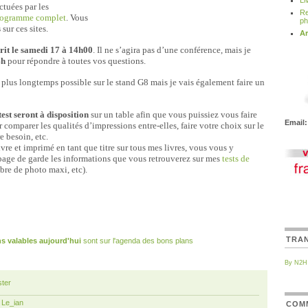
Li
ctuées par les
Re
rogramme complet
. Vous
ph
s
sur ces sites.
Ar
scrit le samedi 17 à 14h00
. Il ne s’agira pas d’une conférence, mais je
4h
pour répondre à toutes vos questions.
le plus longtemps possible sur le stand G8 mais je vais également faire un
test seront à disposition
sur un table afin que vous puissiez vous faire
Email:
comparer les qualités d’impressions entre-elles, faire votre choix sur le
e besoin, etc.
vre et imprimé en tant que titre sur tous mes livres, vous vous y
 page de garde les informations que vous retrouverez sur mes
tests de
re de photo maxi, etc).
TRA
s valables aujourd'hui
sont sur l'agenda des bons plans
By N2H
ter
r
Le_ian
COM