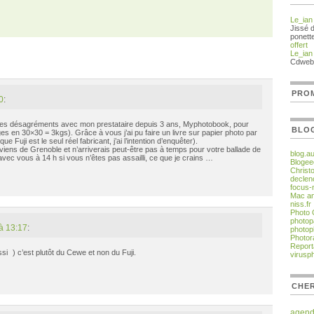
Le_ian
Jissé 
ponett
offert
Le_ian
Cdweb
PROM
0
:
lques désagréments avec mon prestataire depuis 3 ans, Myphotobook, pour
BLO
ages en 30×30 = 3kgs). Grâce à vous j’ai pu faire un livre sur papier photo par
ue Fuji est le seul réel fabricant, j’ai l’intention d’enquêter).
viens de Grenoble et n’arriverais peut-être pas à temps pour votre ballade de
blog.a
r avec vous à 14 h si vous n’êtes pas assailli, ce que je crains …
Blogee
Christ
declen
focus-
Mac an
niss.fr
Photo
photop
à 13:17
:
photop
Photor
Report
ssi
) c’est plutôt du Cewe et non du Fuji.
virusp
CHER
agen