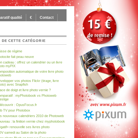
ratif qualité
€
Contact
 DE CETTE CATÉGORIE
isse de régime
otocite fait peau neuve
n cadeau : offrez un calendrier ou un livre
oto myPIX
mposition automatique de votre livre photo
otoweb
velopper vos photos Flickr (tirage, livre
oto) avec Snapfish
ace de doigt et livre photo vernie ?
mparatif : myPhotobook vs Photoweb
estige
découvrir : OpusFocus.fr
b TV pour Photobox
s nouveaux calendriers 2010 de Photoweb
uveau : la finition vernie chez myphotobook
gatif+ renouvelle ses livres photo
V samedi au Salon de la photo