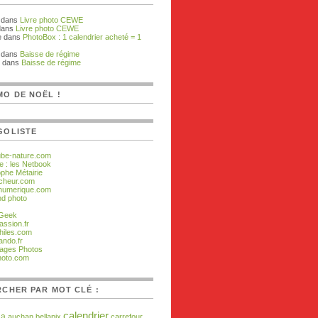
dans
Livre photo CEWE
dans
Livre photo CEWE
e dans
PhotoBox : 1 calendrier acheté = 1
dans
Baisse de régime
 dans
Baisse de régime
O DE NOËL !
GOLISTE
ube-nature.com
e : les Netbook
ophe Métairie
cheur.com
numerique.com
d photo
 Geek
assion.fr
hiles.com
ando.fr
ages Photos
hoto.com
CHER PAR MOT CLÉ :
calendrier
da
auchan
bellapix
carrefour