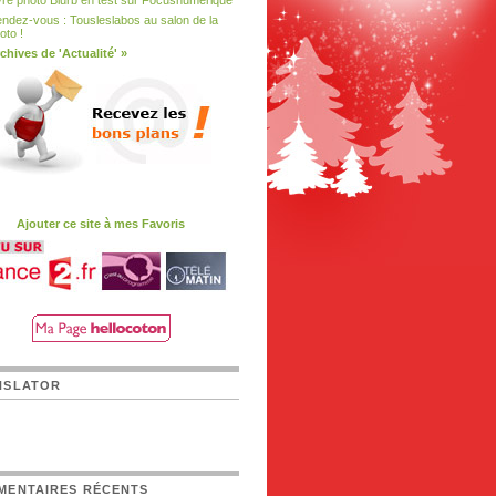
vre photo Blurb en test sur Focusnumerique
ndez-vous : Tousleslabos au salon de la
oto !
chives de 'Actualité' »
Ajouter ce site à mes Favoris
NSLATOR
MENTAIRES RÉCENTS