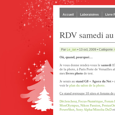
Accueil
Laboratoires
Livre 
RDV samedi au 
Par
Le_ian
• 13 oct, 2009 • Catégorie:
Où, quand, pourquoi…
Je vous donne rendez-vous le
samedi 1
de la photo, à Paris Porte de Versailles a
mes
livres photo
de test.
Je serais au
stand G8
«
Agora du Net
» 
voir le
plan du salon de la photo
.
Ce stand regroupe 10 sites et forums de
Déclencheur
,
Focus-Numérique
,
Forum 
MonOlympus
,
Nikon Passion
,
PentaxO
PowerShot
,
Sony Alpha/Minolta DxD
e