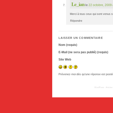
Le_ian
le
22 octobre, 2009 
Merci à tous ceux qui sont venus s
Répondre
LAISSER UN COMMENTAIRE
Nom (requis)
E-Mail (ne sera pas publié) (requis)
Site Web
Prévenez-moi dès qu'une réponse est posté
© 2009
TousLesLabos.com
| Propulsé par
WordPress
|
Articles