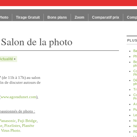
Photo
Tirage Gratuit
Bons plans
Zoom
Comparatif prix
Compa
Salon de la photo
PLUS
Ba
Ph
Actualité
•
Bo
ph
Co
Ph
7
(de 11h à 17h) au salon
Dé
fin de discuter autours de
ph
Tr
Co
(
www.agoradunet.com
),
Pr
A 
Pu
 passionnés de photo :
Le
Panasonic
,
Fuji Bridge
,
No
ne
,
Pixelistes
,
Planète
Né
t
Virus Photo
.
RD