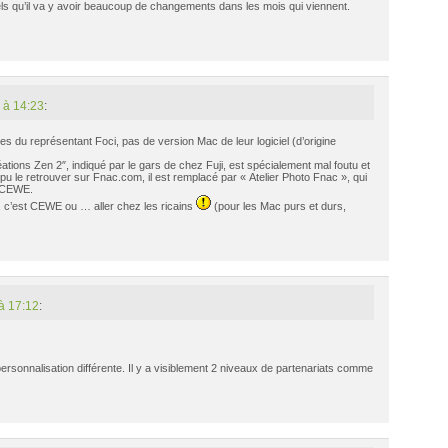
tels qu’il va y avoir beaucoup de changements dans les mois qui viennent.
 à 14:23
:
s du représentant Foci, pas de version Mac de leur logiciel (d’origine
éations Zen 2″, indiqué par le gars de chez Fuji, est spécialement mal foutu et
 pu le retrouver sur Fnac.com, il est remplacé par « Atelier Photo Fnac », qui
u CEWE.
c’est CEWE ou … aller chez les ricains
(pour les Mac purs et durs,
à 17:12
:
rsonnalisation différente. Il y a visiblement 2 niveaux de partenariats comme