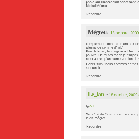
photo sur l’impression offset sont 
Michel Mégret
Répondre
Mégret
le
18 octobre, 2009
complément : contrairement aux dire
allemande comme d’hab)
Pour la Fnac, leur logiciel « Mes cr
pauvre. De toutes façon je n’ai pas
n’est autre qu’un nième version d
Conclusion : nous sommes cernés, 
s’entend).
Répondre
Le_ian
le
18 octobre, 2009 
@
Seb
:
Sisi c’est du Cewe mais avec une pe
le dis Mégret.
Répondre