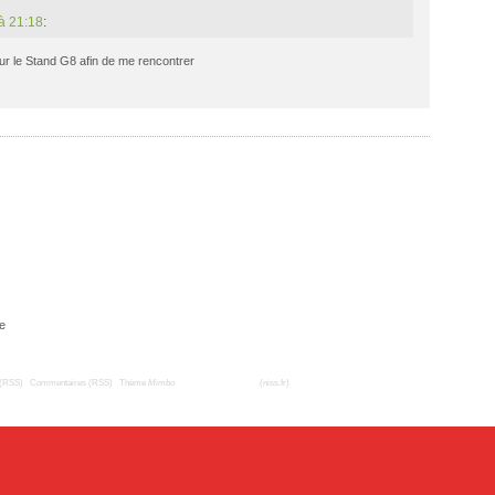
à 21:18
:
ur le Stand G8 afin de me rencontrer
e
 (RSS)
|
Commentaires (RSS)
|
Thème
Mimbo
| Traduction française
(niss.fr)