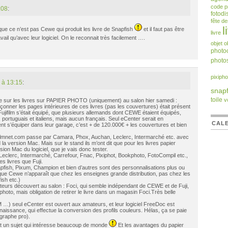
code 
:08
:
fotodi
fête d
l
 que ce n’est pas Cewe qui produit les livre de Snapfish
et il faut pas être
livre
ail qu’avec leur logiciel. On le reconnait très facilement ….
objet
o
photoc
photos
pixipho
 à 13:15
:
snapf
toile
v
te sur les livres sur PAPIER PHOTO (uniquement) au salon hier samedi :
çonner les pages intérieures de ces livres (pas les couvertures) était présent
Fujifilm s’était équipé, que plusieurs allemands dont CEWE étaient équipés,
portuguais et italiens, mais aucun français. Seul eCenter serait en
CALE
nt s’équiper dans leur garage, c’est + de 120.000€ + les couvertures et bien
ujifilmnet.com passe par Camara, Phox, Auchan, Leclerc, Intermarché etc. avec
 la version Mac. Mais sur le stand ils m’ont dit que pour les livres papier
sion Mac du logiciel, que je vais donc tester.
clerc, Intermarché, Carrefour, Fnac, Pixiphot, Bookphoto, FotoCompil etc.,
 livres que Fuji.
napfish, Pixum, Champion et bien d’autres sont des personnalisations plus ou
ue Cewe n’apparaît que chez les enseignes grande distribution, pas chez les
ish etc.)
ateurs découvert au salon : Foci, qui semble indépendant de CEWE et de Fuji,
hoto, mais obligation de retirer le livre dans un magasin Foci.Très belle
M …) seul eCenter est ouvert aux amateurs, et leur logiciel FreeDoc est
nnaissance, qui effectue la conversion des profils couleurs. Hélas, ça se paie
graphe pro).
’est un sujet qui intéresse beaucoup de monde
Et les avantages du papier